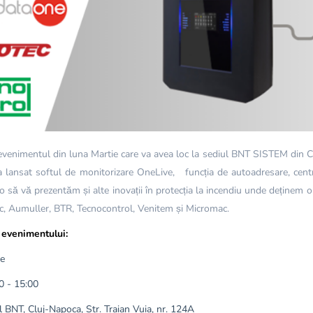
evenimentul din luna Martie care va avea loc la sediul BNT SISTEM din C
a lansat softul de monitorizare OneLive, funcția de autoadresare, centr
o să vă prezentăm și alte inovații în protecția la incendiu unde deține
ec, Aumuller, BTR, Tecnocontrol, Venitem și Micromac.
evenimentului:
ie
0 - 15:00
 BNT, Cluj-Napoca, Str. Traian Vuia, nr. 124A