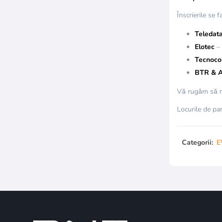
Înscrierile se 
Teledat
Elotec
– 
Tecnoco
BTR & A
Vă rugăm să ne 
Locurile de par
Categorii:
E