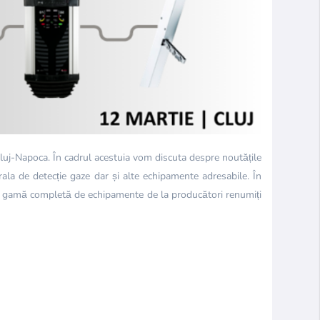
luj-Napoca. În cadrul acestuia vom discuta despre noutățile
ala de detecție gaze dar și alte echipamente adresabile. În
m o gamă completă de echipamente de la producători renumiți