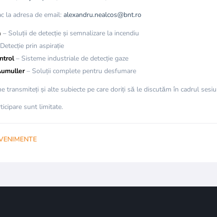
fac la adresa de email:
alexandru.nealcos@bnt.ro
a
– Soluții de detecție și semnalizare la incendiu
Detecție prin aspirație
ntrol
– Sisteme industriale de detecție gaze
umuller
– Soluții complete pentru desfumare
transmiteți și alte subiecte pe care doriți să le discutăm în cadrul sesiu
ticipare sunt limitate.
VENIMENTE