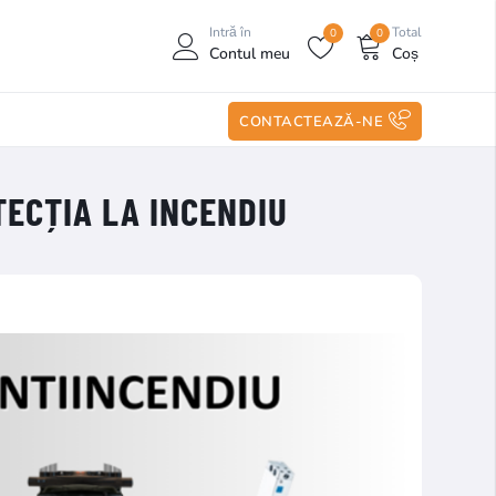
Intră în
Total
0
0
Contul meu
Coș
CONTACTEAZĂ-NE
ETECȚIA LA INCENDIU