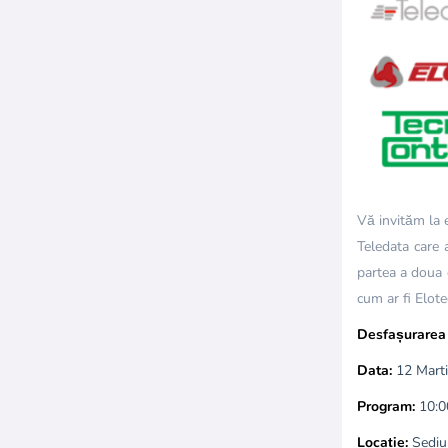
Vă invităm la 
Teledata care 
partea a doua 
cum ar fi Elot
Desfașurarea 
Data:
12 Mart
Program:
10:0
Locație:
Sediul