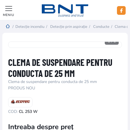
MENIU
/
Detecție incendiu
/
Detecție prin aspirație
/
Conducte
/
Clema de
1
/
1
CLEMA DE SUSPENDARE PENTRU
CONDUCTA DE 25 MM
Clema de suspendare pentru conducta de 25 mm
PRODUS NOU
COD:
CL 253 W
Intreaba despre preț