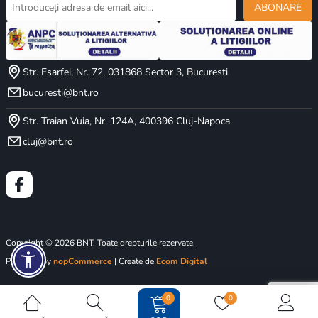
ABONARE
Str. Esarfei, Nr. 72, 031868 Sector 3, Bucuresti
bucuresti@bnt.ro
Str. Traian Vuia, Nr. 124A, 400396 Cluj-Napoca
cluj@bnt.ro
Copyright © 2026 BNT. Toate drepturile rezervate.
Powered by
nopCommerce
| Create de
Ecom Digital
0
0