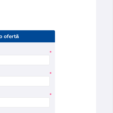
 o ofertă
*
*
*