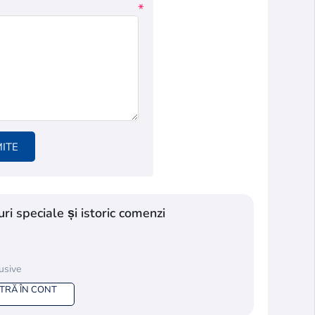
*
MITE
ri speciale și istoric comenzi
lusive
NTRĂ ÎN CONT