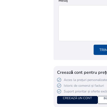
Mesaj
TRI
Creează cont pentru prețu
Acces la prețuri personalizate
Istoric de comenzi și facturi
Suport prioritar și oferte exc
CREEAZĂ UN CONT
I