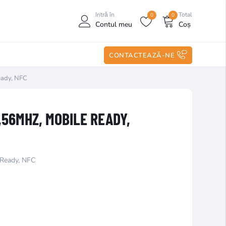
Intră în
Total
0
0
Contul meu
Coș
CONTACTEAZĂ-NE
eady, NFC
,56MHZ, MOBILE READY,
 Ready, NFC