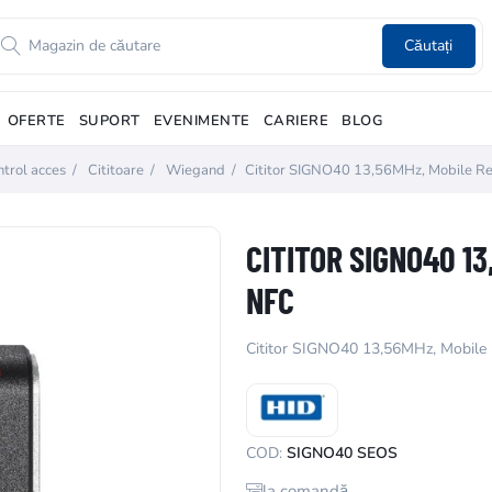
Căutați
OFERTE
SUPORT
EVENIMENTE
CARIERE
BLOG
trol acces
/
Cititoare
/
Wiegand
/
Cititor SIGNO40 13,56MHz, Mobile R
CITITOR SIGNO40 13
NFC
Cititor SIGNO40 13,56MHz, Mobile
COD:
SIGNO40 SEOS
la comandă