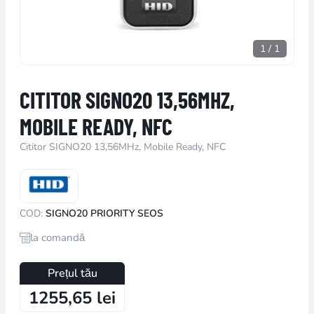
1
/
1
CITITOR SIGNO20 13,56MHZ,
MOBILE READY, NFC
Cititor SIGNO20 13,56MHz, Mobile Ready, NFC
COD:
SIGNO20 PRIORITY SEOS
la comandă
Prețul tău
1255,65 lei