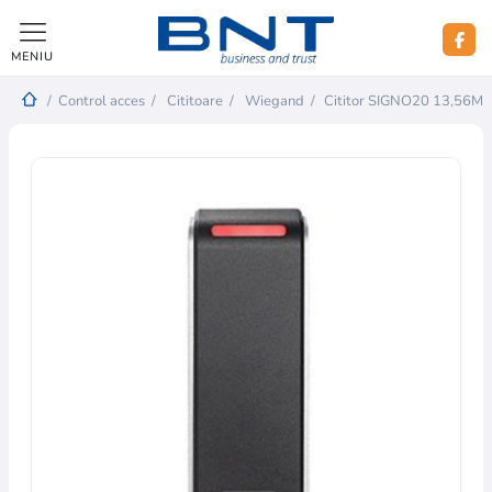
MENIU
/
Control acces
/
Cititoare
/
Wiegand
/
Cititor SIGNO20 13,56MH