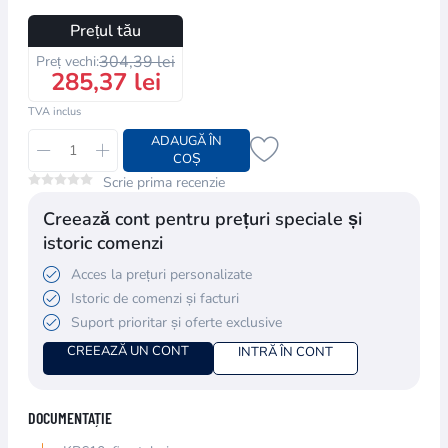
Prețul tău
304,39 lei
Preț vechi:
285,37 lei
TVA inclus
ADAUGĂ ÎN
COȘ
Scrie prima recenzie
Creează cont pentru prețuri speciale și
istoric comenzi
Acces la prețuri personalizate
Istoric de comenzi și facturi
Suport prioritar și oferte exclusive
CREEAZĂ UN CONT
INTRĂ ÎN CONT
DOCUMENTAȚIE