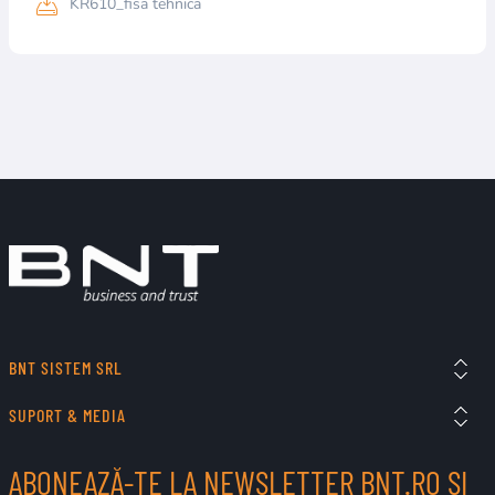
KR610_fisa tehnica
BNT SISTEM SRL
SUPORT & MEDIA
ABONEAZĂ-TE LA NEWSLETTER BNT.RO ȘI