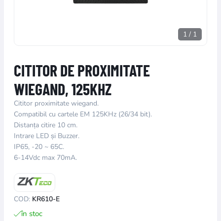
1
/
1
CITITOR DE PROXIMITATE
WIEGAND, 125KHZ
Cititor proximitate wiegand.
Compatibil cu cartele EM 125KHz (26/34 bit).
Distanța citire 10 cm.
Intrare LED și Buzzer.
IP65, -20 ~ 65C.
6-14Vdc max 70mA.
COD:
KR610-E
în stoc