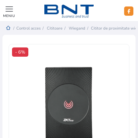
MENIU
/
Control acces
/
Cititoare
/
Wiegand
/
Cititor de proximitate w
- 6%