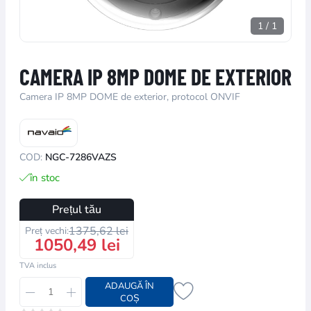
1
/
1
CAMERA IP 8MP DOME DE EXTERIOR
Camera IP 8MP DOME de exterior, protocol ONVIF
COD:
NGC-7286VAZS
în stoc
Prețul tău
1375,62 lei
Preț vechi:
1050,49 lei
TVA inclus
ADAUGĂ ÎN
COȘ