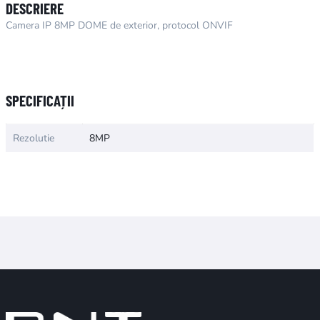
DESCRIERE
Camera IP 8MP DOME de exterior, protocol ONVIF
Numele atributului
Valoarea atributului
SPECIFICAȚII
Rezolutie
8MP