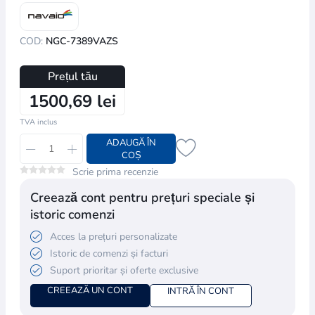
COD:
NGC-7389VAZS
Prețul tău
1500,69 lei
TVA inclus
ADAUGĂ ÎN
COȘ
Scrie prima recenzie
Creează cont pentru prețuri speciale și
istoric comenzi
Acces la prețuri personalizate
Istoric de comenzi și facturi
Suport prioritar și oferte exclusive
CREEAZĂ UN CONT
INTRĂ ÎN CONT