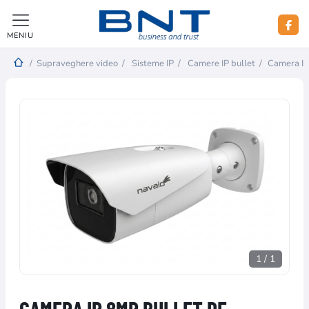
MENIU
/
Supraveghere video
/
Sisteme IP
/
Camere IP bullet
/
Camera IP
1
/
1
CAMERA IP 8MP BULLET DE