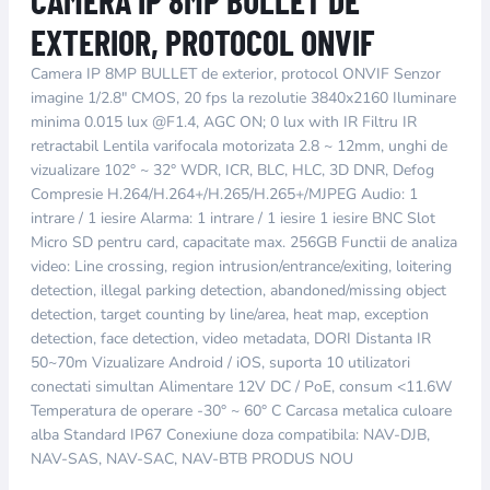
EXTERIOR, PROTOCOL ONVIF
Camera IP 8MP BULLET de exterior, protocol ONVIF Senzor
imagine 1/2.8" CMOS, 20 fps la rezolutie 3840x2160 Iluminare
minima 0.015 lux @F1.4, AGC ON; 0 lux with IR Filtru IR
retractabil Lentila varifocala motorizata 2.8 ~ 12mm, unghi de
vizualizare 102° ~ 32° WDR, ICR, BLC, HLC, 3D DNR, Defog
Compresie H.264/H.264+/H.265/H.265+/MJPEG Audio: 1
intrare / 1 iesire Alarma: 1 intrare / 1 iesire 1 iesire BNC Slot
Micro SD pentru card, capacitate max. 256GB Functii de analiza
video: Line crossing, region intrusion/entrance/exiting, loitering
detection, illegal parking detection, abandoned/missing object
detection, target counting by line/area, heat map, exception
detection, face detection, video metadata, DORI Distanta IR
50~70m Vizualizare Android / iOS, suporta 10 utilizatori
conectati simultan Alimentare 12V DC / PoE, consum <11.6W
Temperatura de operare -30° ~ 60° C Carcasa metalica culoare
alba Standard IP67 Conexiune doza compatibila: NAV-DJB,
NAV-SAS, NAV-SAC, NAV-BTB PRODUS NOU