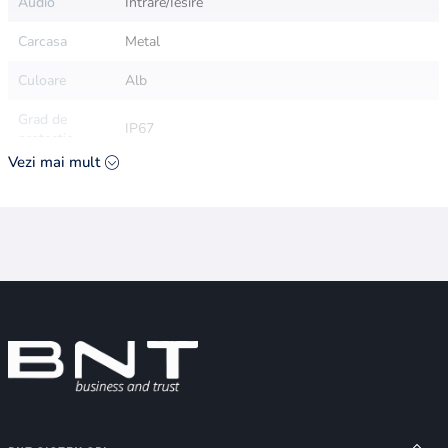
Audio
Intrare/Iesire
Carcasa
Metal
Culoare
Alb
Grad de
IP67
protectie
Vezi mai mult
Functii
Video Analytics
speciale
Compresie
H265+