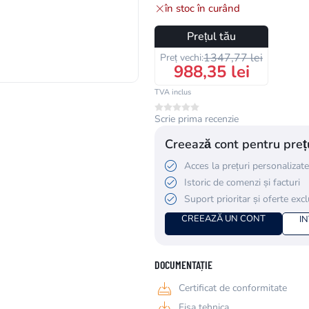
în stoc în curând
Prețul tău
1347,77 lei
Preț vechi:
988,35 lei
TVA inclus
Scrie prima recenzie
Creează cont pentru prețu
Acces la prețuri personalizate
Istoric de comenzi și facturi
Suport prioritar și oferte exc
CREEAZĂ UN CONT
I
DOCUMENTAȚIE
Certificat de conformitate
Fisa tehnica