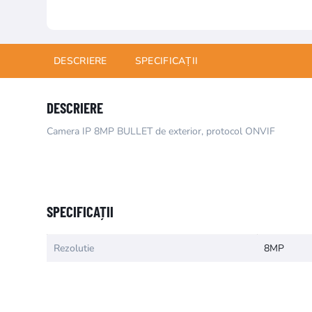
DESCRIERE
SPECIFICAȚII
DESCRIERE
Camera IP 8MP BULLET de exterior, protocol ONVIF
Numele atributului
Valoarea atr
SPECIFICAȚII
Rezolutie
8MP