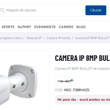
Căutați
OFERTE
SUPORT
EVENIMENTE
CARIERE
BLOG
aveghere video
/
Sisteme IP
/
Camere IP bullet
/
Camera IP 8MP BULLET d
CAMERA IP 8MP BUL
Camera IP 8MP BULLET de exterior
COD:
NGC-7388VAZS
Ne pare rău - acest produs nu ma