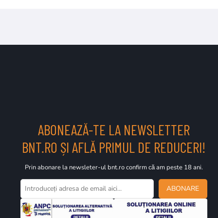
ABONEAZĂ-TE LA NEWSLETTER
BNT.RO ȘI AFLĂ PRIMUL DE REDUCERI!
Prin abonare la newsleter-ul bnt.ro confirm că am peste 18 ani.
ABONARE