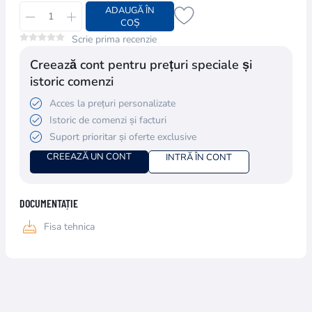
ADAUGĂ ÎN
COȘ
Scrie prima recenzie
Creează cont pentru prețuri speciale și
istoric comenzi
Acces la prețuri personalizate
Istoric de comenzi și facturi
Suport prioritar și oferte exclusive
CREEAZĂ UN CONT
INTRĂ ÎN CONT
DOCUMENTAȚIE
Fisa tehnica