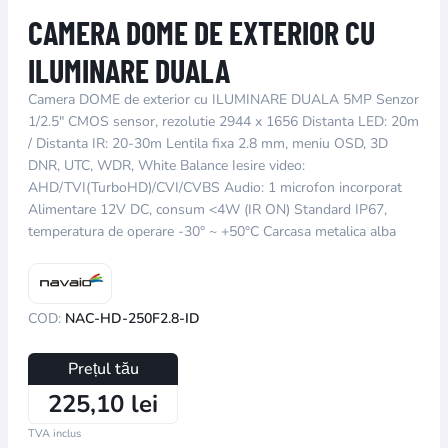
CAMERA DOME DE EXTERIOR CU
ILUMINARE DUALA
Camera DOME de exterior cu ILUMINARE DUALA 5MP Senzor
1/2.5" CMOS sensor, rezolutie 2944 x 1656 Distanta LED: 20m
/ Distanta IR: 20-30m Lentila fixa 2.8 mm, meniu OSD, 3D
DNR, UTC, WDR, White Balance Iesire video:
AHD/TVI(TurboHD)/CVI/CVBS Audio: 1 microfon incorporat
Alimentare 12V DC, consum <4W (IR ON) Standard IP67,
temperatura de operare -30° ~ +50°C Carcasa metalica alba
COD:
NAC-HD-250F2.8-ID
Prețul tău
225,10 lei
TVA inclus