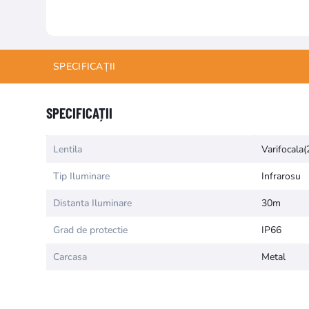
SPECIFICAȚII
Numele atributului
Valoarea atr
SPECIFICAȚII
Lentila
Varifocala
Tip Iluminare
Infrarosu
Distanta Iluminare
30m
Grad de protectie
IP66
Carcasa
Metal