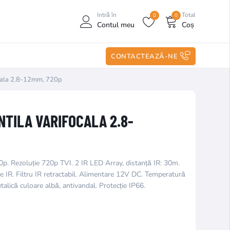
Intră în
Total
0
0
Contul meu
Coș
CONTACTEAZĂ-NE
ocala 2.8-12mm, 720p
TILA VARIFOCALA 2.8-
p. Rezoluție 720p TVI. 2 IR LED Array, distanță IR: 30m.
e IR. Filtru IR retractabil. Alimentare 12V DC. Temperatură
alică culoare albă, antivandal. Protecție IP66.