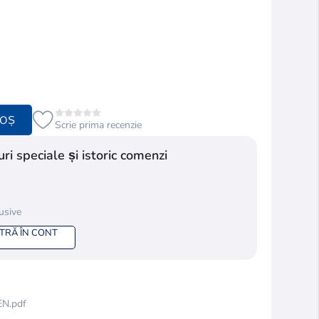
COȘ
Scrie prima recenzie
ri speciale și istoric comenzi
lusive
NTRĂ ÎN CONT
EN.pdf