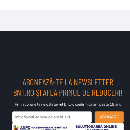
ABONEAZĂ-TE LA NEWSLETTER
BNT.RO ȘI AFLĂ PRIMUL DE REDUCERI!
Prin abonare la newsleter-ul bnt.ro confirm că am peste 18 ani.
ABONARE