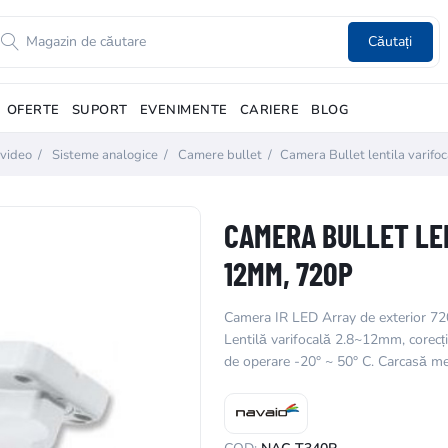
Căutați
OFERTE
SUPORT
EVENIMENTE
CARIERE
BLOG
video
/
Sisteme analogice
/
Camere bullet
/
Camera Bullet lentila varif
CAMERA BULLET LEN
12MM, 720P
Camera IR LED Array de exterior 720
Lentilă varifocală 2.8~12mm, corecți
de operare -20° ~ 50° C. Carcasă met