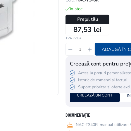
COD:
NAC-T340R
în stoc
Prețul tău
87,53 lei
TVA inclus
ADAUGĂ ÎN 
Creează cont pentru prețu
Acces la prețuri personalizate
Istoric de comenzi și facturi
Suport prioritar și oferte exc
CREEAZĂ UN CONT
I
DOCUMENTAȚIE
NAC-T340R_manual utilizare 