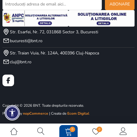
ABONARE
Str. Esarfei, Nr. 72, 031868 Sector 3, Bucuresti
bucuresti@bnt.ro
Str. Traian Vuia, Nr. 124A, 400396 Cluj-Napoca
cluj@bnt.ro
Copyright © 2026 BNT. Toate drepturile rezervate.
Powered by
nopCommerce
| Create de
Ecom Digital
0
0