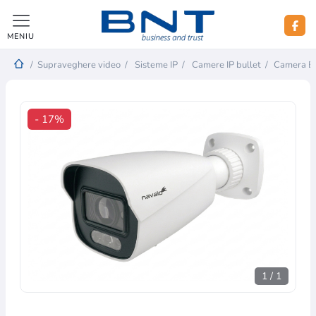
MENIU
/
Supraveghere video
/
Sisteme IP
/
Camere IP bullet
/
Camera BU
- 17%
1
/
1