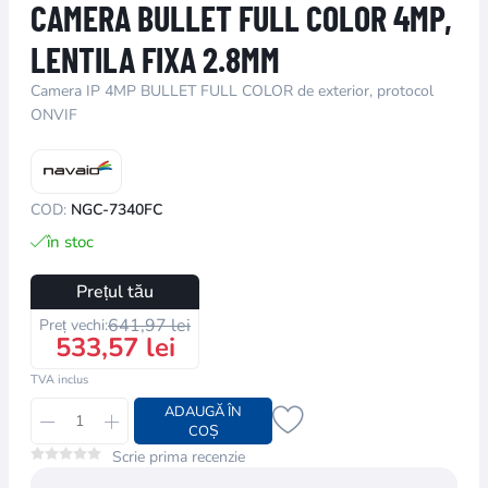
CAMERA BULLET FULL COLOR 4MP,
LENTILA FIXA 2.8MM
Camera IP 4MP BULLET FULL COLOR de exterior, protocol
ONVIF
COD:
NGC-7340FC
în stoc
Prețul tău
641,97 lei
Preț vechi:
533,57 lei
TVA inclus
ADAUGĂ ÎN
COȘ
Scrie prima recenzie