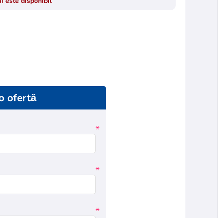
i este disponibil
 o ofertă
*
*
*