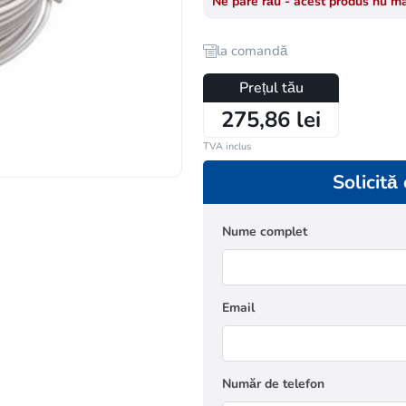
Ne pare rău - acest produs nu ma
la comandă
Prețul tău
275,86 lei
TVA inclus
Solicită
Nume complet
Email
Număr de telefon