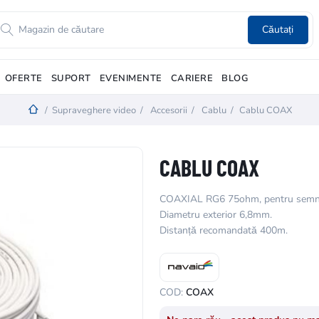
Căutați
OFERTE
SUPORT
EVENIMENTE
CARIERE
BLOG
/
Supraveghere video
/
Accesorii
/
Cablu
/
Cablu COAX
CABLU COAX
COAXIAL RG6 75ohm, pentru semna
Diametru exterior 6,8mm.
Distanță recomandată 400m.
COD:
COAX