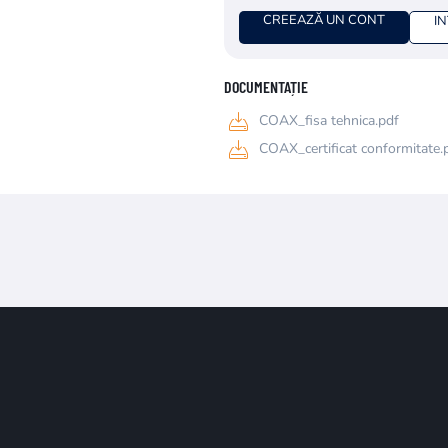
CREEAZĂ UN CONT
I
DOCUMENTAȚIE
COAX_fisa tehnica.pdf
COAX_certificat conformitate.