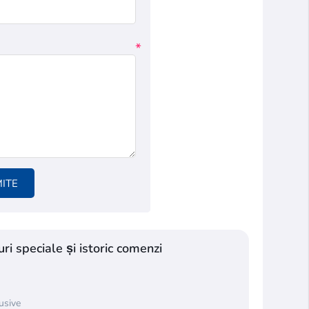
*
MITE
ri speciale și istoric comenzi
lusive