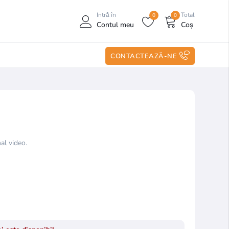
Intră în
Total
0
0
Contul meu
Coș
CONTACTEAZĂ-NE
l video.