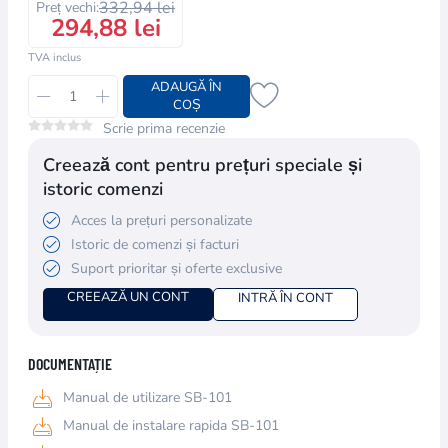
332,94 lei
Preț vechi:
294,88 lei
TVA inclus
ADAUGĂ ÎN
COȘ
Scrie prima recenzie
Creează cont pentru prețuri speciale și
istoric comenzi
Acces la prețuri personalizate
Istoric de comenzi și facturi
Suport prioritar și oferte exclusive
CREEAZĂ UN CONT
INTRĂ ÎN CONT
DOCUMENTAȚIE
Manual de utilizare SB-101
Manual de instalare rapida SB-101