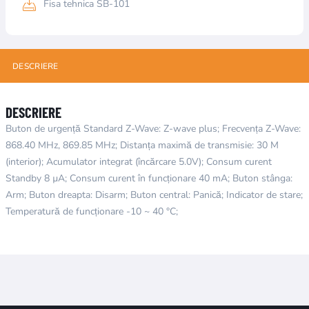
Fisa tehnica SB-101
DESCRIERE
DESCRIERE
Buton de urgență Standard Z-Wave: Z-wave plus; Frecvența Z-Wave:
868.40 MHz, 869.85 MHz; Distanța maximă de transmisie: 30 M
(interior); Acumulator integrat (încărcare 5.0V); Consum curent
Standby 8 µA; Consum curent în funcționare 40 mA; Buton stânga:
Arm; Buton dreapta: Disarm; Buton central: Panică; Indicator de stare;
Temperatură de funcționare -10 ~ 40 °C;