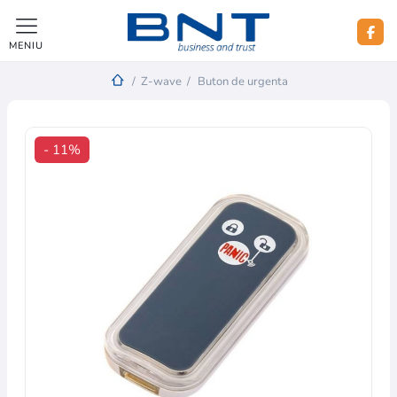
MENIU
/
Z-wave
/
Buton de urgenta
- 11%