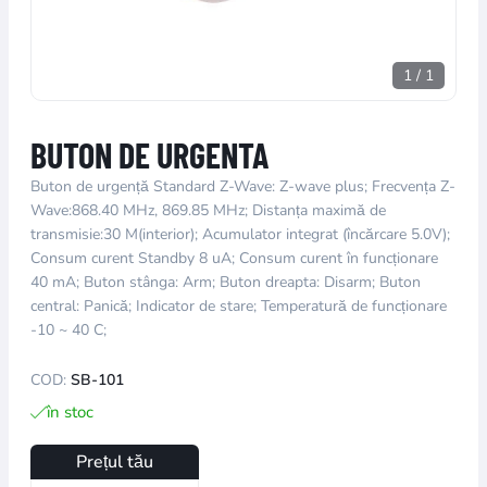
1
/
1
BUTON DE URGENTA
Buton de urgență Standard Z-Wave: Z-wave plus; Frecvența Z-
Wave:868.40 MHz, 869.85 MHz; Distanța maximă de
transmisie:30 M(interior); Acumulator integrat (încărcare 5.0V);
Consum curent Standby 8 uA; Consum curent în funcționare
40 mA; Buton stânga: Arm; Buton dreapta: Disarm; Buton
central: Panică; Indicator de stare; Temperatură de funcționare
-10 ~ 40 C;
COD:
SB-101
în stoc
Prețul tău