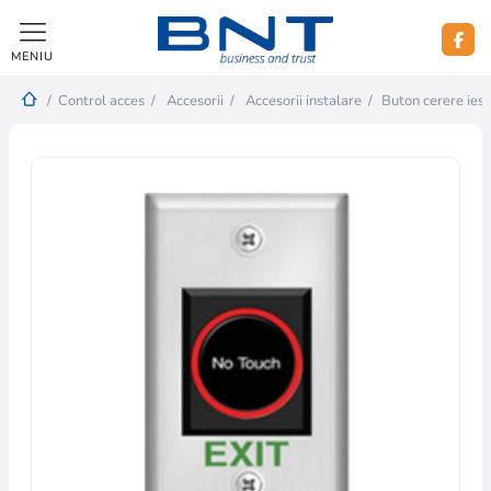
MENIU
/
Control acces
/
Accesorii
/
Accesorii instalare
/
Buton cerere ies