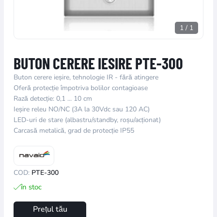
1
/
1
BUTON CERERE IESIRE PTE-300
Buton cerere ieșire, tehnologie IR - fără atingere
Oferă protecție împotriva bolilor contagioase
Rază detecție: 0,1 ... 10 cm
Ieșire releu NO/NC (3A la 30Vdc sau 120 AC)
LED-uri de stare (albastru/standby, roșu/acționat)
Carcasă metalică, grad de protecție IP55
COD:
PTE-300
în stoc
Prețul tău