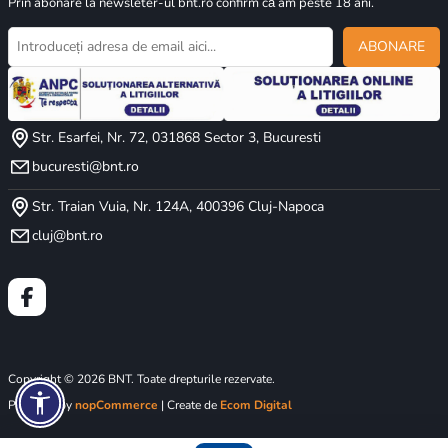
Prin abonare la newsleter-ul bnt.ro confirm că am peste 18 ani.
ABONARE
Str. Esarfei, Nr. 72, 031868 Sector 3, Bucuresti
bucuresti@bnt.ro
Str. Traian Vuia, Nr. 124A, 400396 Cluj-Napoca
cluj@bnt.ro
Copyright © 2026 BNT. Toate drepturile rezervate.
Powered by
nopCommerce
| Create de
Ecom Digital