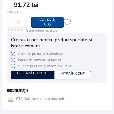
91,72 lei
TVA inclus
ADAUGĂ ÎN
COȘ
Scrie prima recenzie
Creează cont pentru prețuri speciale și
istoric comenzi
Acces la prețuri personalizate
Istoric de comenzi și facturi
Suport prioritar și oferte exclusive
CREEAZĂ UN CONT
INTRĂ ÎN CONT
DOCUMENTAȚIE
PTE-300_manual instalare.pdf