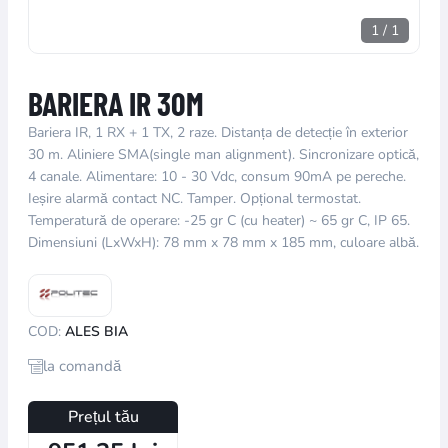
1
/
1
BARIERA IR 30M
Bariera IR, 1 RX + 1 TX, 2 raze. Distanța de detecție în exterior
30 m. Aliniere SMA(single man alignment). Sincronizare optică,
4 canale. Alimentare: 10 - 30 Vdc, consum 90mA pe pereche.
Ieșire alarmă contact NC. Tamper. Opțional termostat.
Temperatură de operare: -25 gr C (cu heater) ~ 65 gr C, IP 65.
Dimensiuni (LxWxH): 78 mm x 78 mm x 185 mm, culoare albă.
COD:
ALES BIA
la comandă
Prețul tău