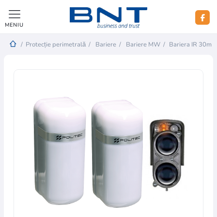
MENIU
/
Protecție perimetrală
/
Bariere
/
Bariere MW
/
Bariera IR 30m