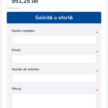
951,25 lei
TVA inclus
Solicită o ofertă
Nume complet
*
Email
*
Număr de telefon
*
Mesaj
*