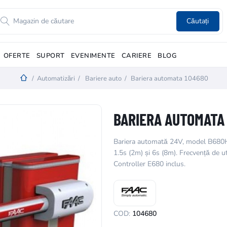
Căutați
OFERTE
SUPORT
EVENIMENTE
CARIERE
BLOG
/
Automatizări
/
Bariere auto
/
Bariera automata 104680
BARIERA AUTOMATA
Bariera automată 24V, model B680H,
1.5s (2m) și 6s (8m). Frecvență de u
Controller E680 inclus.
COD:
104680