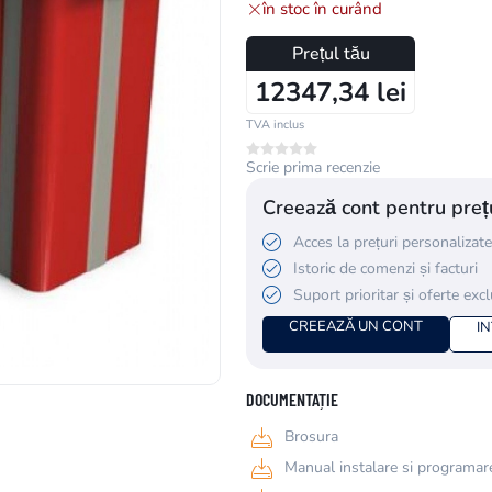
în stoc în curând
Prețul tău
12347,34 lei
TVA inclus
Scrie prima recenzie
Creează cont pentru prețu
Acces la prețuri personalizate
Istoric de comenzi și facturi
Suport prioritar și oferte exc
CREEAZĂ UN CONT
I
DOCUMENTAȚIE
Brosura
Manual instalare si programare,