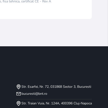
 fisa tehnica, certificat CE - Rev A
Str. Esarfei, Nr. 72, 031868 Sector 3, Bucuresti
bucuresti@bnt.ro
Str. Traian Vuia, Nr. 124A, 400396 Cluj-Napoca