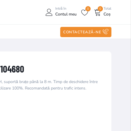
Intră în
Total
0
0
Contul meu
Coș
CONTACTEAZĂ-NE
 104680
 suportă brațe până la 8 m. Timp de deschidere între
tilizare 100%. Recomandată pentru trafic intens.