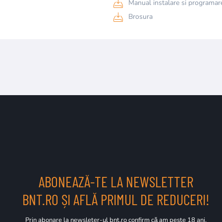
Manual instalare si programare,
Brosura
ABONEAZĂ-TE LA NEWSLETTER
BNT.RO ȘI AFLĂ PRIMUL DE REDUCERI!
Prin abonare la newsleter-ul bnt.ro confirm că am peste 18 ani.