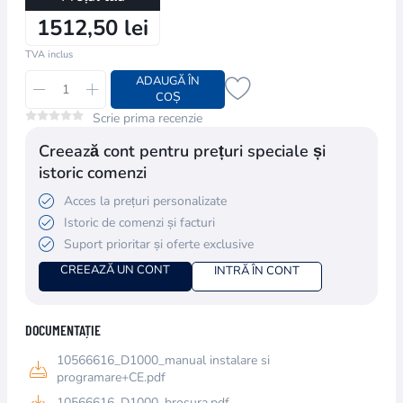
1512,50 lei
TVA inclus
ADAUGĂ ÎN
COȘ
Scrie prima recenzie
Creează cont pentru prețuri speciale și
istoric comenzi
Acces la prețuri personalizate
Istoric de comenzi și facturi
Suport prioritar și oferte exclusive
CREEAZĂ UN CONT
INTRĂ ÎN CONT
DOCUMENTAȚIE
10566616_D1000_manual instalare si
programare+CE.pdf
10566616_D1000_brosura.pdf