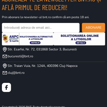
AFLĂ PRIMUL DE REDUCERI!
Prin abonare la newsleter-ul bnt.ro confirm că am peste 18 ani.
ABONARE
Str. Esarfei, Nr. 72, 031868 Sector 3, Bucuresti
bucuresti@bnt.ro
Str. Traian Vuia, Nr. 124A, 400396 Cluj-Napoca
cluj@bnt.ro
Copyright © 2026 BNT. Toate drepturile rezervate.