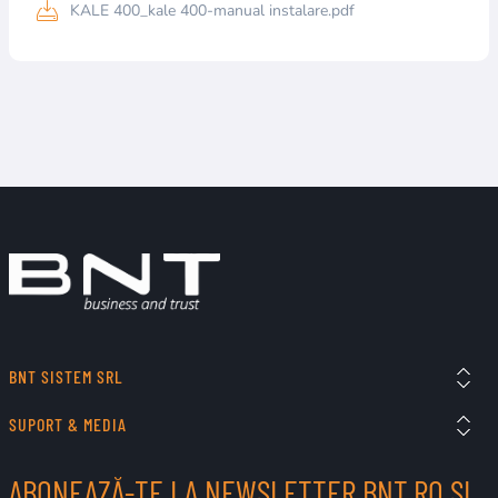
KALE 400_kale 400-manual instalare.pdf
BNT SISTEM SRL
SUPORT & MEDIA
ABONEAZĂ-TE LA NEWSLETTER BNT.RO ȘI