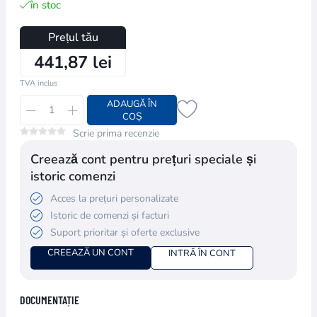
în stoc
Prețul tău
441,87 lei
TVA inclus
ADAUGĂ ÎN
COȘ
Scrie prima recenzie
Creează cont pentru prețuri speciale și
istoric comenzi
Acces la prețuri personalizate
Istoric de comenzi și facturi
Suport prioritar și oferte exclusive
CREEAZĂ UN CONT
INTRĂ ÎN CONT
DOCUMENTAȚIE