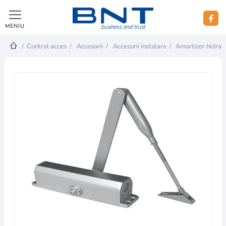
MENIU
/
Control acces
/
Accesorii
/
Accesorii instalare
/
Amortizor hidrau